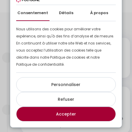
Consentement
Détails
À propos
Nous utilisons des cookies pour améliorer votre
Mise en place simplifiée
expérience, ainsi qu'à des fins d’analyse et de mesure.
En continuant à utiliser notre site Web et nos services,
Etape 1
vous acceptez l’utilisation des cookies telle que
Pose du compacteur monobloc
décrite dans notre Politique de cookies et notre
Pose du compacteur monobloc au lieu de
Politique de confidentialité.
votre choix.
Personnaliser
Etape 2
Refuser
Echange, vidange ou enlèvement
Notre équipe s'occupe du remplacement et
Accepter
de la vidange du compacteur monobloc une
fois celui-ci rempli.