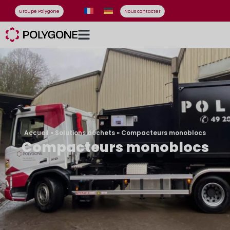
Groupe Polygone
Nous contacter
Accueil
»
Solutions déchets
»
Compacteurs monoblocs
Compacteurs monoblocs