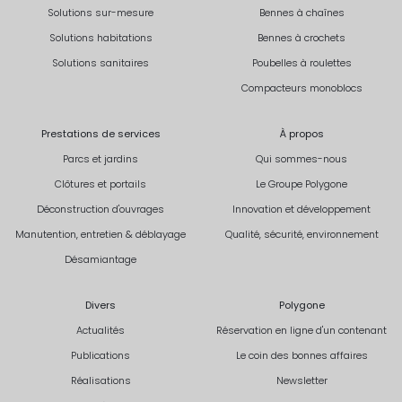
Solutions sur-mesure
Bennes à chaînes
Solutions habitations
Bennes à crochets
Solutions sanitaires
Poubelles à roulettes
Compacteurs monoblocs
Prestations de services
À propos
Parcs et jardins
Qui sommes-nous
Clôtures et portails
Le Groupe Polygone
Déconstruction d'ouvrages
Innovation et développement
Manutention, entretien & déblayage
Qualité, sécurité, environnement
Désamiantage
Divers
Polygone
Actualités
Réservation en ligne d'un contenant
Publications
Le coin des bonnes affaires
Réalisations
Newsletter