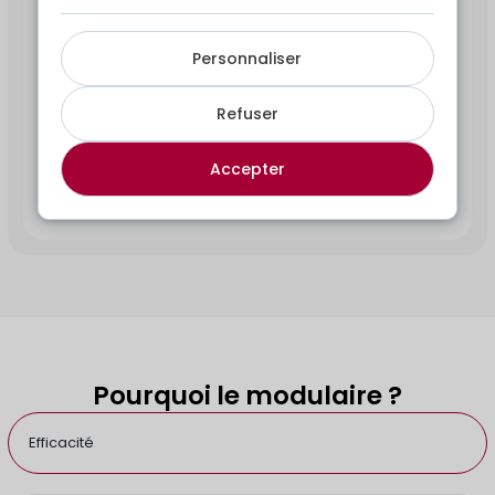
Nous proposons également une
large gamme
de
bâtiments modulaires
et
containers
de stockage
Personnaliser
d’occasion au Luxembourg et en Belgique. Une
solution économique pour vos
projets de
Refuser
construction
ou vos
locaux provisoires
, disponible
rapidement et adaptée à
votre budget
.
Accepter
Découvrir
Pourquoi le modulaire ?
Efficacité