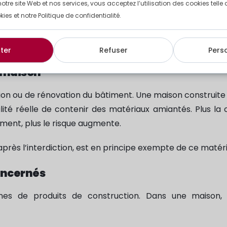
notre site Web et nos services, vous acceptez l’utilisation des cookies tell
kies et notre Politique de confidentialité.
s alerter
ter
Refuser
Pers
e maison
tion ou de rénovation du bâtiment. Une maison construit
té réelle de contenir des matériaux amiantés. Plus la 
ment, plus le risque augmente.
 après l’interdiction, est en principe exempte de ce matéri
oncernés
nes de produits de construction. Dans une maison, 