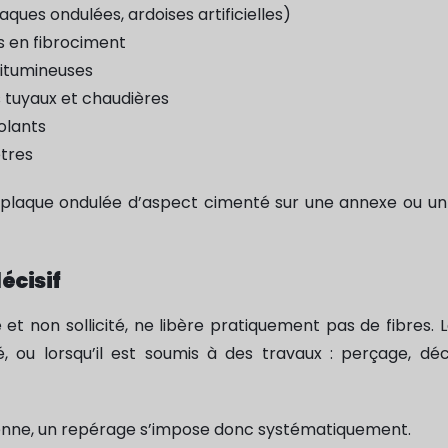
aques ondulées, ardoises artificielles)
s en fibrociment
 bitumineuses
s tuyaux et chaudières
olants
êtres
ne plaque ondulée d’aspect cimenté sur une annexe ou u
écisif
et non sollicité, ne libère pratiquement pas de fibres. L
ré, ou lorsqu’il est soumis à des travaux : perçage, d
enne, un repérage s’impose donc systématiquement.