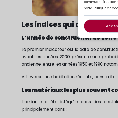
continuant à utiliser 
notre Politique de coo
Les indices qui doivent vou
Accep
L’année de construction de votr
Le premier indicateur est la date de construc
avant les années 2000 présente une probabili
ancienne, entre les années 1950 et 1990 notam
À l’inverse, une habitation récente, construite
Les matériaux les plus souvent c
L’amiante a été intégrée dans des centai
principalement dans :