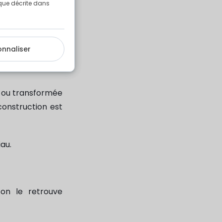
e que décrite dans
onnaliser
e ou transformée
construction est
au.
on le retrouve