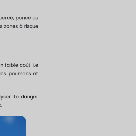
 percé, poncé ou
es zones à risque
n faible coût. Le
 les poumons et
lyser. Le danger
.