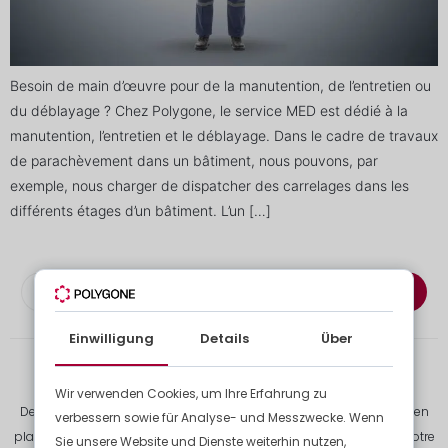
Besoin de main d’œuvre pour de la manutention, de l’entretien ou
du déblayage ? Chez Polygone, le service MED est dédié à la
manutention, l’entretien et le déblayage. Dans le cadre de travaux
de parachèvement dans un bâtiment, nous pouvons, par
exemple, nous charger de dispatcher des carrelages dans les
différents étages d’un bâtiment. L’un […]
S'abonner à la newsletter
Einwilligung
Details
Über
Wir verwenden Cookies, um Ihre Erfahrung zu
De la démolition à l’évacuation des déchets de chantier, à la mise en
verbessern sowie für Analyse- und Messzwecke. Wenn
place de bases de vie pour vos équipes, jusqu’aux finitions dans votre
Sie unsere Website und Dienste weiterhin nutzen,