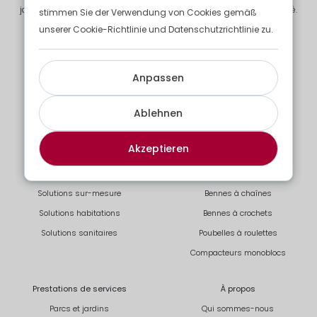
jardin, nous vous offrons un accompagnement fiable et sécurisé.
stimmen Sie der Verwendung von Cookies gemäß
unserer Cookie-Richtlinie und Datenschutzrichtlinie zu.
Anpassen
Ablehnen
Based on
80 reviews
Akzeptieren
Solutions modulaires
Solutions déchets
Solutions standards
Collecte de vos déchets
Solutions sur-mesure
Bennes à chaînes
Solutions habitations
Bennes à crochets
Solutions sanitaires
Poubelles à roulettes
Compacteurs monoblocs
Prestations de services
À propos
Parcs et jardins
Qui sommes-nous