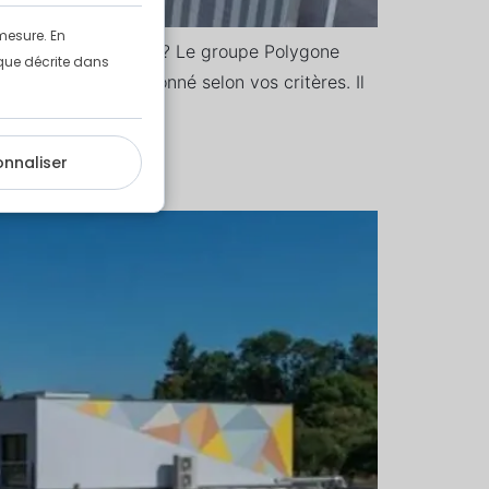
mesure. En
pendant des travaux ? Le groupe Polygone
e que décrite dans
âtiment est dimensionné selon vos critères. Il
onnaliser