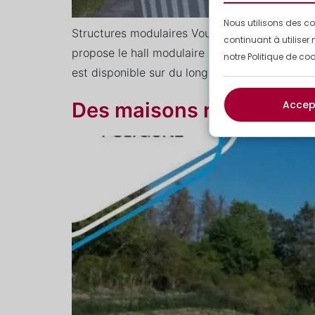
Nous utilisons des co
Structures modulaires Vous souhaitez augment
continuant à utiliser 
propose le hall modulaire industriel, une solu
notre Politique de coo
est disponible sur du long terme ou du court 
Accep
Des maisons relais en c