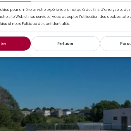
okies pour améliorer votre expérience, ainsi qu'à des fins d’analyse et de 
er vos capacités de stockage ou maintenir votre activité 
notre site Web et nos services, vous acceptez l’utilisation des cookies tell
tion durable, fonctionnelle et rapide à mettre en œuvre. Le b
kies et notre Politique de confidentialité.
terme, en location […]
ter
Refuser
Pers
onstruction modulaire