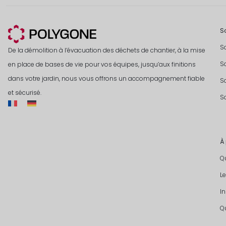
S
S
De la démolition à l’évacuation des déchets de chantier, à la mise
S
en place de bases de vie pour vos équipes, jusqu’aux finitions
dans votre jardin, nous vous offrons un accompagnement fiable
S
et sécurisé.
So
À
Q
L
I
Qu