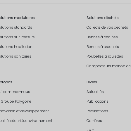
olutions modulaires
Solutions déchets
olutions standards
Collecte de vos déchets
olutions sur-mesure
Bennes à chaînes
olutions habitations
Bennes à crochets
lutions sanitaires
Poubelles à roulettes
Compacteurs monobloc
 propos
Divers
ui sommes-nous
Actualités
e Groupe Polygone
Publications
nnovation et développement
Réalisations
alité, sécurité, environnement
Carrières
F.A.Q.