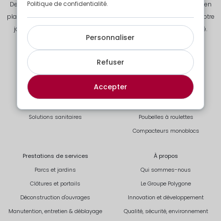
Politique de confidentialité.
De la démolition à l’évacuation des déchets de chantier, à la mise en
place de bases de vie pour vos équipes, jusqu’aux finitions dans votre
jardin, nous vous offrons un accompagnement fiable et sécurisé.
Personnaliser
Refuser
Solutions modulaires
Solutions déchets
Solutions standards
Collecte de vos déchets
Accepter
Solutions sur-mesure
Bennes à chaînes
Solutions habitations
Bennes à crochets
Solutions sanitaires
Poubelles à roulettes
Compacteurs monoblocs
Prestations de services
À propos
Parcs et jardins
Qui sommes-nous
Clôtures et portails
Le Groupe Polygone
Déconstruction d'ouvrages
Innovation et développement
Manutention, entretien & déblayage
Qualité, sécurité, environnement