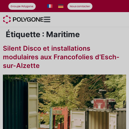
Groupe Polygone
Nous contacter
Étiquette :
Maritime
Silent Disco et installations
modulaires aux Francofolies d’Esch-
sur-Alzette