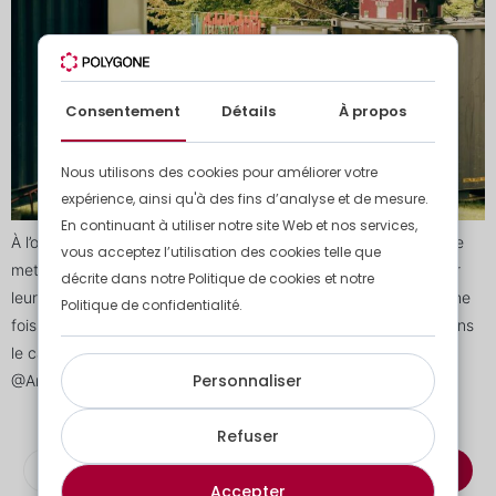
Consentement
Détails
À propos
Nous utilisons des cookies pour améliorer votre
expérience, ainsi qu'à des fins d’analyse et de mesure.
En continuant à utiliser notre site Web et nos services,
À l’occasion du festival Francofolies, nous avons eu le plaisir de
vous acceptez l’utilisation des cookies telle que
mettre à disposition : Nous remercions l’équipe du festival pour
décrite dans notre Politique de cookies et notre
leur confiance et cette belle collaboration. Ce projet montre une
Politique de confidentialité.
fois de plus la flexibilité de nos solutions modulaires, même dans
le cadre d’événements les plus festifs ! 📸 Crédit photo :
Personnaliser
@Anthony Henry […]
Refuser
S'abonner à la newsletter
Accepter