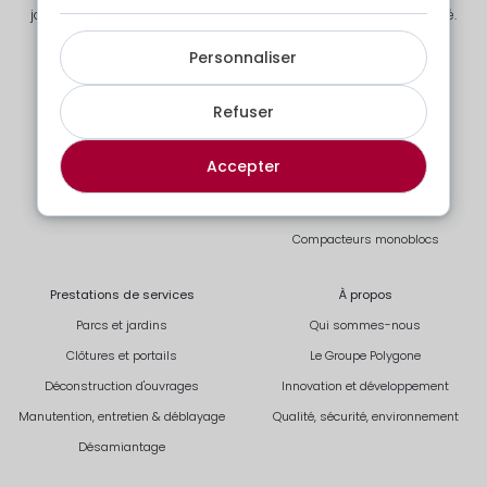
jardin, nous vous offrons un accompagnement fiable et sécurisé.
Personnaliser
Solutions modulaires
Solutions déchets
Refuser
Solutions standards
Collecte de vos déchets
Solutions sur-mesure
Bennes à chaînes
Accepter
Solutions habitations
Bennes à crochets
Solutions sanitaires
Poubelles à roulettes
Compacteurs monoblocs
Prestations de services
À propos
Parcs et jardins
Qui sommes-nous
Clôtures et portails
Le Groupe Polygone
Déconstruction d'ouvrages
Innovation et développement
Manutention, entretien & déblayage
Qualité, sécurité, environnement
Désamiantage