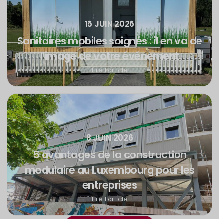
16 JUIN 2026
Sanitaires mobiles soignés : il en va de
l’image de votre événement
Lire l'article
8 JUIN 2026
5 avantages de la construction
modulaire au Luxembourg pour les
entreprises
Lire l'article