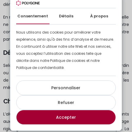
démarrer les travaux.
Consentement
Détails
À propos
En règle générale, une clôture de jardin en zone résidentielle
ne dépasse pas 1,80 m. Renseignez-vous auprès de votre
commune pour connaître les règles applicables à votre
Nous utilisons des cookies pour améliorer votre
parcelle.
expérience, ainsi qu'à des fins d’analyse et de mesure.
En continuant à utiliser notre site Web et nos services,
Définir le niveau de sécurité souhaité
vous acceptez l’utilisation des cookies telle que
décrite dans notre Politique de cookies et notre
Selon que vous souhaitez simplement délimiter votre jardin
Politique de confidentialité.
ou sécuriser un espace sensible, les exigences en matière
de hauteur, de maillage ou de solidité ne seront pas les
mêmes.
Personnaliser
Choisir le bon matériau
Refuser
L’aluminium et le WPC sont les matériaux les plus résistants
Accepter
aux intempéries et les plus faciles à entretenir. Le grillage
rigide galvanisé est une solution robuste et économique. La