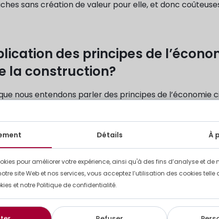
âches sans création de valeur pour elle, et donc coûteuse
ication des principes de l’écono
de la construction?
e nous entendons parler des principes de l’économie cir
d’ouvrage et le curage de bâtiments, cette thématique 
e bonnes intentions qui sont de vraies obligations financ
ement
Détails
À 
d’autres fins pour éviter la course folle à l’usage unique e
okies pour améliorer votre expérience, ainsi qu'à des fins d’analyse et de 
de nombreux points de blocage qui devront être soulev
notre site Web et nos services, vous acceptez l’utilisation des cookies tell
kies et notre Politique de confidentialité.
onstruction. Qu’en est-il de la garantie des matériaux? 
naît le prix du mètre carré au Luxembourg? Qu’en est-il 
es décrits dans les bordereaux?»
ter
Refuser
Pers