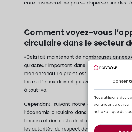
core business et ne pas se disperser sur des t
Comment voyez-vous l’appl
circulaire dans le secteur 
«Cela fait maintenant de nombreuses années qu
qu’acteur important dans la déconstruction 
bien entendu. Le projet est tentant et rempli d
Consent
les matériaux doivent pouvoir être réutilisés à 
à tout-va.
Nous utilisons des co
Cependant, suivant notre analyse, il reste 
continuant à utiliser 
notre Politique de coo
l’économie circulaire dans le secteur de la c
besoins et des coûts de stockage quand on con
les autorités, du respect des modes opératoir
Accep