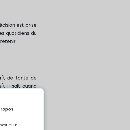
cision est prise
es quotidiens du
retenir.
r), de tonte de
). Il sait quand
 constant.
propos
mesure. En