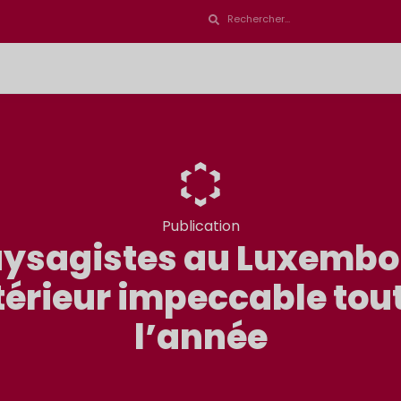
Publication
aysagistes au Luxembour
térieur impeccable tout
l’année