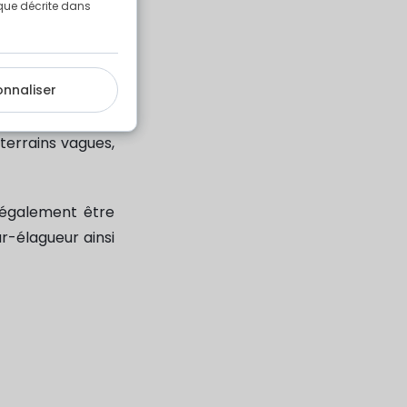
e que décrite dans
ivalentes.
onnaliser
 terrains vagues,
 également être
r-élagueur ainsi