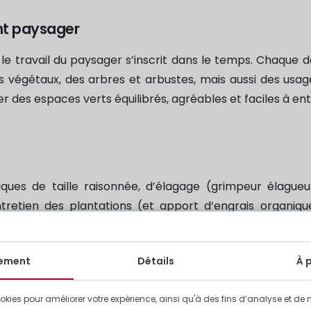
nt paysager
le travail du paysager s’inscrit dans le temps. Chaque dé
s végétaux, des arbres et arbustes, mais aussi des usag
 des espaces verts équilibrés, agréables et faciles à ent
ques de taille raisonnée, d’élagage (grimpeur élagueu
tretien des plantations (et apport d’engrais organique
favoriser la biodiversité et conserver un rendu esthétique
ement
Détails
À 
giste : une différence essentielle
okies pour améliorer votre expérience, ainsi qu'à des fins d’analyse et de 