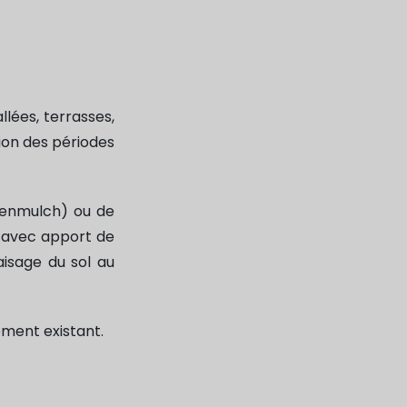
lées, terrasses,
ion des périodes
ndenmulch) ou de
), avec apport de
aisage du sol au
ment existant.