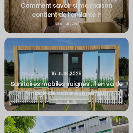
Comment savoir si ma maison
contient de l’amiante ?
Lire l'article
16 JUIN 2026
Sanitaires mobiles soignés : il en va de
l’image de votre événement
Lire l'article