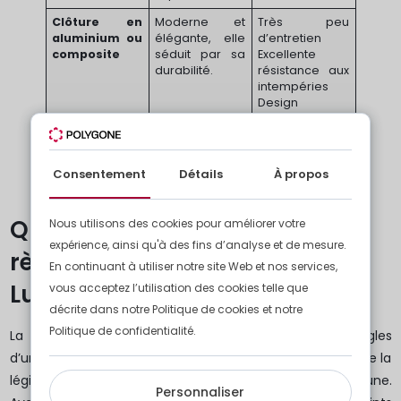
Clôture en
Moderne et
Très peu
aluminium ou
élégante, elle
d’entretien
composite
séduit par sa
Excellente
durabilité.
résistance aux
intempéries
Design
contemporain
Consentement
Détails
À propos
Quelle hauteur et quelles
Nous utilisons des cookies pour améliorer votre
expérience, ainsi qu'à des fins d’analyse et de mesure.
règles respecter au
En continuant à utiliser notre site Web et nos services,
Luxembourg ?
vous acceptez l’utilisation des cookies telle que
décrite dans notre Politique de cookies et notre
Politique de confidentialité.
La pose d’une clôture est encadrée par des règles
d’urbanisme. Au Luxembourg, elles dépendent à la fois de la
législation nationale et du règlement de votre commune.
Personnaliser