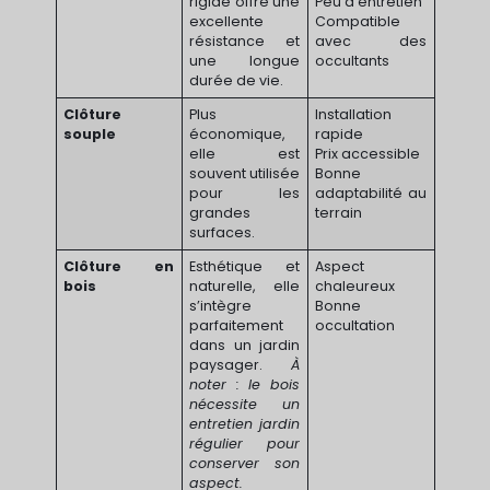
rigide offre une
Peu d’entretien
excellente
Compatible
résistance et
avec des
une longue
occultants
durée de vie.
Clôture
Plus
Installation
souple
économique,
rapide
elle est
Prix accessible
souvent utilisée
Bonne
pour les
adaptabilité au
grandes
terrain
surfaces.
Clôture en
Esthétique et
Aspect
bois
naturelle, elle
chaleureux
s’intègre
Bonne
parfaitement
occultation
dans un jardin
paysager.
À
noter : le bois
nécessite un
entretien jardin
régulier pour
conserver son
aspect.