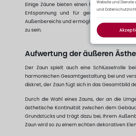
Website und Dienste 
Einige Zäune bieten einen hohen Grad an Ve
und Datenschutzrichtl
Entspannung und für gesellige Momente ge
Außenbereichs und ermöglicht es Ihnen, Ihren 
zu sein.
Akzepti
Aufwertung der äußeren Ästhe
Der Zaun spielt auch eine Schlüsselrolle be
harmonischen Gesamtgestaltung bei und verstä
diskret, der Zaun fügt sich in das Gesamtbild 
Durch die Wahl eines Zauns, der an die Umge
ästhetische Kontinuität zwischen dem Gebäude
Grundstücks und trägt dazu bei, Ihrem Außenbere
Zaun wird so zu einem echten dekorativen El