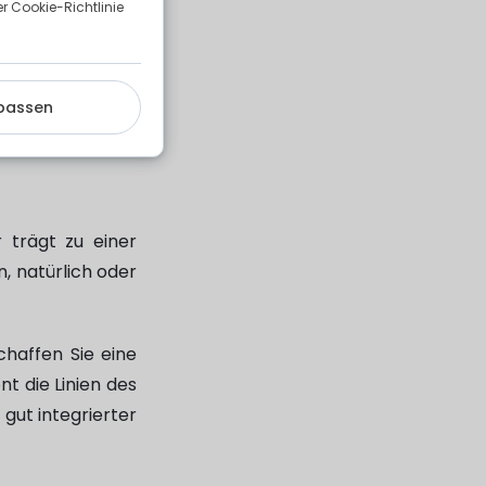
 Cookie-Richtlinie
n Raum, der zur
skomfort Ihres
haben, exponiert
passen
 trägt zu einer
, natürlich oder
chaffen Sie eine
t die Linien des
 gut integrierter