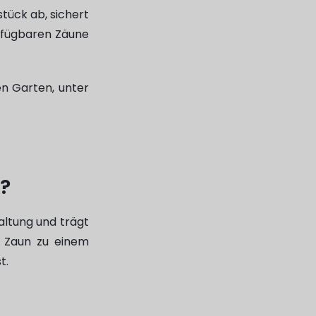
stück ab, sichert
erfügbaren Zäune
en Garten, unter
?
altung und trägt
er Zaun zu einem
t.