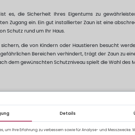
st es, die Sicherheit Ihres Eigentums zu gewährleiste
n Zugang ein. Ein gut installierter Zaun ist eine abschr
von Schutz rund um Ihr Haus.
u sichern, die von Kindern oder Haustieren besucht werd
efährlichen Bereichen verhindert, trägt der Zaun zu ein
nach dem gewünschten Schutzniveau spielt die Wahl des M
auch die Möglichkeit, Ihre Privatsphäre im Alltag zu sc
igung
Details
remden Blicken und schafft eine echte Trennung von de
s, um Ihre Erfahrung zu verbessern sowie für Analyse- und Messzwecke. 