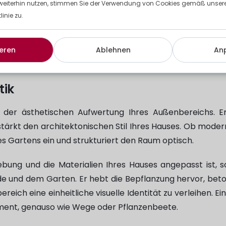
weiterhin nutzen, stimmen Sie der Verwendung von Cookies gemäß unserer
rdunkelung und verwandeln den Garten in einen private
inie zu.
eignet ist. Dieser Sichtschutz erhöht den Nutzung
Garten in vollen Zügen zu genießen, ohne das Gefühl zu 
eren
Ablehnen
An
tik
i der ästhetischen Aufwertung Ihres Außenbereichs. Er
rkt den architektonischen Stil Ihres Hauses. Ob modern
des Gartens ein und strukturiert den Raum optisch.
bung und die Materialien Ihres Hauses angepasst ist, s
 und dem Garten. Er hebt die Bepflanzung hervor, beton
ich eine einheitliche visuelle Identität zu verleihen. Ein
ement, genauso wie Wege oder Pflanzenbeete.