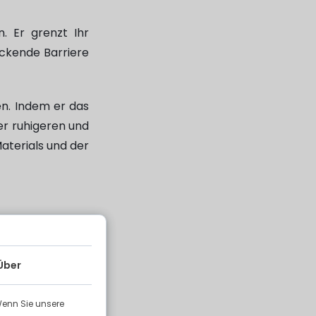
n. Er grenzt Ihr
eckende Barriere
en. Indem er das
er ruhigeren und
aterials und der
hützen. In einer
Über
r Nachbarschaft
Wenn Sie unsere