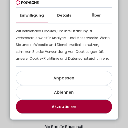
Andere Behälter
Wir bieten eine große Auswahl an Zubehör, um
Einwilligung
Details
Über
Ihnen das Sammeln und Sortieren Ihrer Abfälle zu
erleichtern.
Wir verwenden Cookies, um Ihre Erfahrung zu
verbessern sowie für Analyse- und Messzwecke. Wenn
Sie unsere Website und Dienste weiterhin nutzen,
stimmen Sie der Verwendung von Cookies gemäß
unserer Cookie-Richtlinie und Datenschutzrichtlinie zu.
Anpassen
Ablehnen
Akzeptieren
Big Bag für Bauschutt