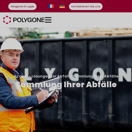
Polygone Gruppe
Kontaktieren Sie uns
Accueil
»
Lösungen für Abfall
»
Sammlung Ihrer Abfälle
Sammlung Ihrer Abfälle