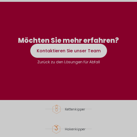
hier
hier
hier
hier
hier
hier
Klicken Sie hier
Klicken Sie hier
Klicken Sie hier
Entdecken
Entdecken
Entdecken
Möchten Sie mehr erfahren?
Kontaktieren Sie unser Team
Zurück zu den Lösungen für Abfall
Kettenkipper
Hakenkipper