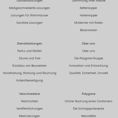
Standardlösungen
Sammlung Ihrer Abfälle
Maßgeschneiderte Lösungen
Kettenkipper
Lösungen für Wohnhäuser
Hakenkipper
Sanitäre Lösungen
Mülleimer mit Rollen
Blockwalzen
Dienstleistungen
Über uns
Parks und Gärten
Über uns
Zäune und Tore
Die Polygone Gruppe
Rückbau von Bauwerken
Innovation und Entwicklung
Handhabung, Wartung und Räumung
Qualität, Sicherheit, Umwelt
Asbestbeseitigung
Verschiedene
Polygone
Nachrichten
Online-Buchung eines Containers
Veröffentlichungen
Die Schnäppchenecke
Realisierungen
Newsletter