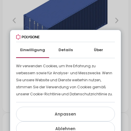
Einwilligung
Details
Über
Wir verwenden Cookies, um Ihre Erfahrung zu
Lager- und Seecontainer
verbessern sowie für Analyse- und Messzwecke. Wenn
Unsere Lager- und Seecontainer bieten eine optimale
Sie unsere Website und Dienste weiterhin nutzen,
stimmen Sie der Verwendung von Cookies gemäß
Lösung, um Ihre Güter sicher zu lagern.
unserer Cookie-Richtlinie und Datenschutzrichtlinie zu.
Weitere Informationen
Anpassen
Unsere Module sind
Ablehnen