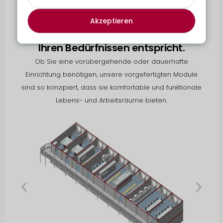
zusammensetzbar und können in eine
Lebensbasis oder eine andere
Akzeptieren
Struktur umgewandelt werden, die
Ihren Bedürfnissen entspricht.
Ob Sie eine vorübergehende oder dauerhafte
Einrichtung benötigen, unsere vorgefertigten Module
sind so konzipiert, dass sie komfortable und funktionale
Lebens- und Arbeitsräume bieten.