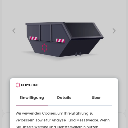
7 m³
Länge: 3,50 Meter
Breite: 1,96 Meter
Einwilligung
Details
Über
Höhe: 1,50 Meter
Wir verwenden Cookies, um Ihre Erfahrung zu
verbessern sowie für Analyse- und Messzwecke. Wenn
Sie unsere Website und Dienste weiterhin nutzen,