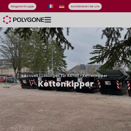
Polygone Gruppe
Kontaktieren Sie uns
Accueil
»
Lösungen für Abfall
»
Kettenkipper
Kettenkipper