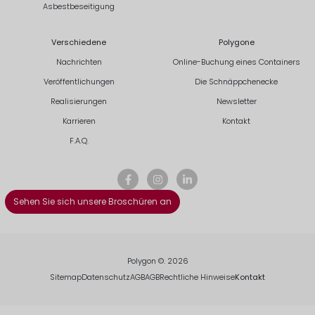
Asbestbeseitigung
Verschiedene
Polygone
Nachrichten
Online-Buchung eines Containers
Veröffentlichungen
Die Schnäppchenecke
Realisierungen
Newsletter
Karrieren
Kontakt
F.A.Q.
Sehen Sie sich unsere Broschüren an
Polygon ©. 2026
Sitemap
Datenschutz
AGB
AGB
Rechtliche Hinweise
Kontakt