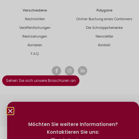
Verschiedene
Polygone
Nachrichten
Online-Buchung eines Containers
Veröffentlichungen
Die Schnäppchenecke
Realisierungen
Newsletter
Karrieren
Kontakt
F.A.Q.
Sehen Sie sich unsere Broschüren an
Polygon ©. 2026
Sitemap
Datenschutz
AGB
AGB
Rechtliche Hinweise
Kontakt
Möchten Sie weitere Informationen?
Kontaktieren Sie uns: