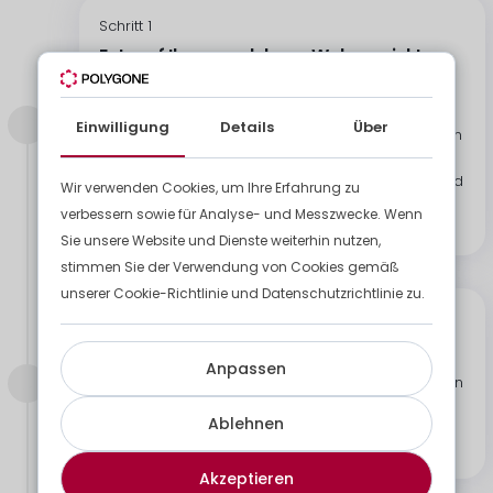
Schritt 1
Entwurf Ihres modularen Wohnprojekts
Erstellung des modularen Projekts nach Ihren
Bedürfnissen. Unser Verkaufsteam wird die
Einwilligung
Details
Über
Besonderheiten Ihres Projekts berücksichtigen, um
Ihnen die richtige Lösung zu bieten. Wir werden
dann den Plan nach Ihren Wünschen erstellen und
Wir verwenden Cookies, um Ihre Erfahrung zu
dabei die technischen Beschränkungen und
verbessern sowie für Analyse- und Messzwecke. Wenn
Qualitätsstandards berücksichtigen.
Sie unsere Website und Dienste weiterhin nutzen,
stimmen Sie der Verwendung von Cookies gemäß
unserer Cookie-Richtlinie und Datenschutzrichtlinie zu.
Schritt 2
Lieferung Ihrer modularen Wohnung
Anpassen
Planung und Lieferung der modularen Konstruktion
an den Projektstandort unter Einhaltung der
Ablehnen
vereinbarten Fristen und logistischen
Beschränkungen.
Akzeptieren