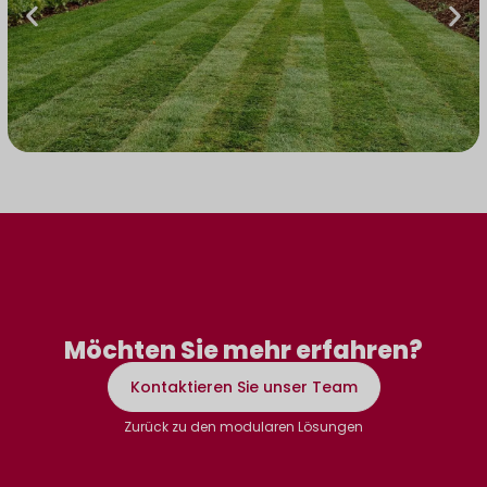
Zäune & Tore
Zäune & Tore
Zäune & Tore
Parks & Gärten
Parks & Gärten
Parks & Gärten
Klicken Sie
Klicken Sie
Klicken Sie
Entdecken
Entdecken
Entdecken
hier
hier
hier
Möchten Sie mehr erfahren?
Kontaktieren Sie unser Team
Zurück zu den modularen Lösungen