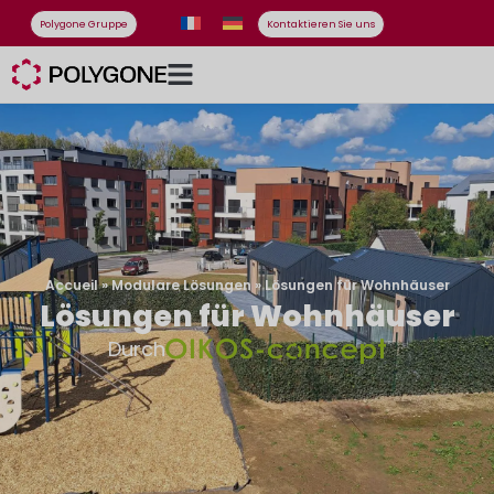
Polygone Gruppe
Kontaktieren Sie uns
Accueil
»
Modulare Lösungen
»
Lösungen für Wohnhäuser
Lösungen für Wohnhäuser
Durch