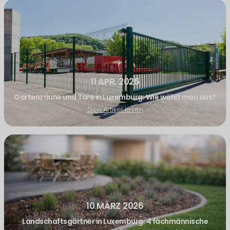
11 APR. 2026
Gartenzäune und Tore in Luxemburg: Wie wählt man aus?
Den Artikel lesen
10 MÄRZ 2026
Landschaftsgärtner in Luxemburg: 4 fachmännische