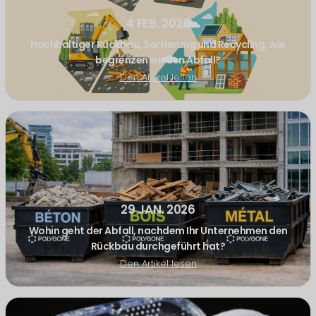
4 FEB. 2026
Nachhaltiger Rückbau, Sortierung und Recycling, wie
begrenzen wir den Abfall?
Den Artikel lesen
29 JAN. 2026
Wohin geht der Abfall, nachdem Ihr Unternehmen den
Rückbau durchgeführt hat?
Den Artikel lesen