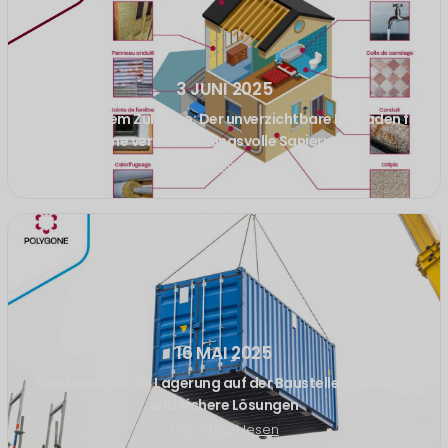
3 JUNI 2025
Asbest in Ihrem Zuhause: Der unverzichtbare Leitfaden für
eine verantwortungsvolle Sanierung
Den Artikel lesen
16 MAI 2025
Container für die Lagerung auf der Baustelle: modulare
und sichere Lösungen
Den Artikel lesen