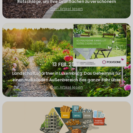
Ratschläge, um Ihre Grünflächen zu verschönern
Den Artikel lesen
13 FEB. 2026
Landschaftsgärtner in Luxemburg: Das Geheimnis für
einen makellosen Außenbereich das ganze Jahr über
Den Artikel lesen