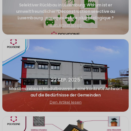
Selektiver Rückbau in Luxemburg: Warum ist er
umweltfreundlicher?Déconstruction sélective au
Luxembourg : pourquoi est‑ce plus écologique ?
Den Artikel lesen
22 SEP. 2025
Maisons relais in Modulbauweise: eine konkrete Antwort
auf die Bedürfnisse der Gemeinden
Den Artikel lesen