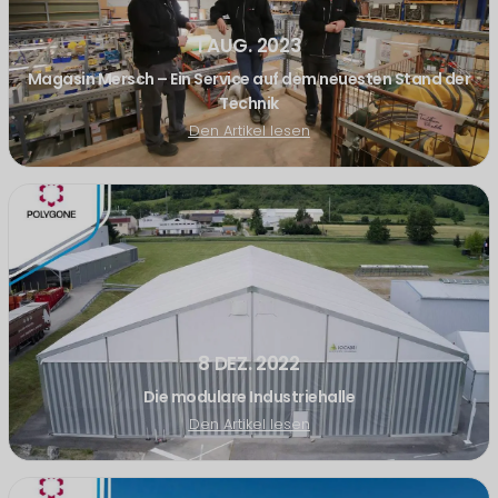
1 AUG. 2023
Magasin Mersch – Ein Service auf dem neuesten Stand der
Technik
Den Artikel lesen
8 DEZ. 2022
Die modulare Industriehalle
Den Artikel lesen