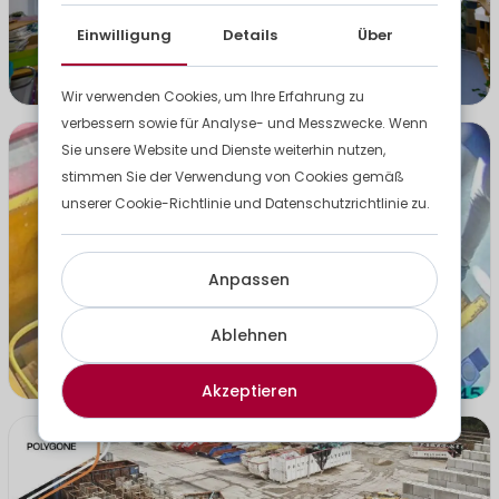
Ihrer Schule mit modularen (Fertig-)Bauten
Einwilligung
Details
Über
berücksichtigen sollten.
Den Artikel lesen
Wir verwenden Cookies, um Ihre Erfahrung zu
verbessern sowie für Analyse- und Messzwecke. Wenn
Sie unsere Website und Dienste weiterhin nutzen,
stimmen Sie der Verwendung von Cookies gemäß
unserer Cookie-Richtlinie und Datenschutzrichtlinie zu.
Anpassen
12 FEB. 2025
Ablehnen
Bauabfallmanagement: Wenn KI die Logistik optimiert
Den Artikel lesen
Akzeptieren