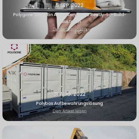
5 SEP. 2022
Polygone’Site – Ein All-in-Service für Ready-to-Build-
Baustellen
Den Artikel lesen
31 AUG. 2022
Polybox Aufbewahrungslösung
Den Artikel lesen