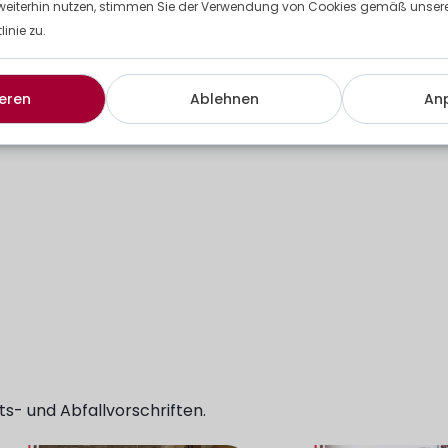
weiterhin nutzen, stimmen Sie der Verwendung von Cookies gemäß unserer
inie zu.
biet und verfügt über langjährige Erfahrung, effizientes u
eren
Ablehnen
An
orgung, Lagerung und Behandlung von Abfall.
ts- und Abfallvorschriften.