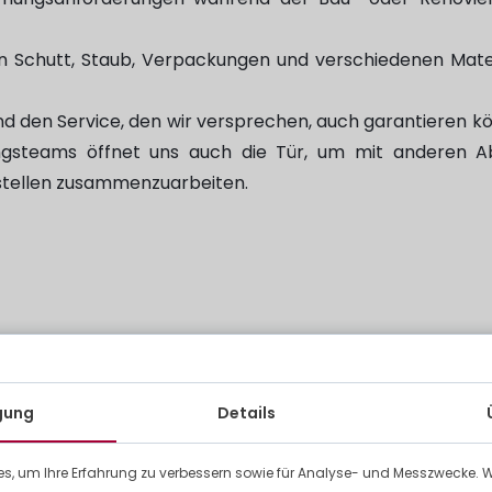
Schutt, Staub, Verpackungen und verschiedenen Mate
und den Service, den wir versprechen, auch garantieren kö
gsteams öffnet uns auch die Tür, um mit anderen Ab
stellen zusammenzuarbeiten.
 der Vorbereitung und Sauberkeit von Bau- und Renovierung
dere die Entrümpelung und Reinigung von Räumli
 und/oder nach Abschluss der Arbeiten.
igung
Details
s, um Ihre Erfahrung zu verbessern sowie für Analyse- und Messzwecke. 