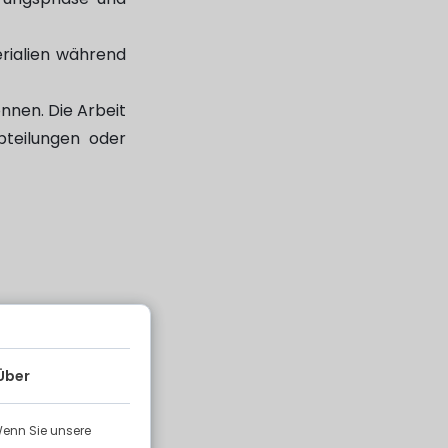
rialien während
nnen. Die Arbeit
teilungen oder
sarbeiten zu tun
chkeiten oder
Über
Wenn Sie unsere