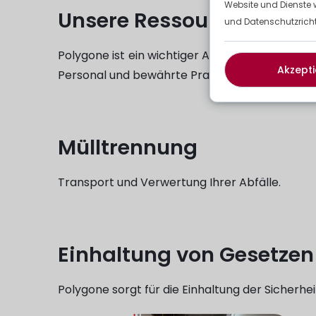
Website und Dienste 
Unsere Ressourcen
und Datenschutzrichtl
Polygone ist ein wichtiger Akteur auf diesem Ge
Akzepti
Personal und bewährte Praktiken bei der Ents
Mülltrennung
Transport und Verwertung Ihrer Abfälle.
Einhaltung von Gesetzen
Polygone sorgt für die Einhaltung der Sicherhei