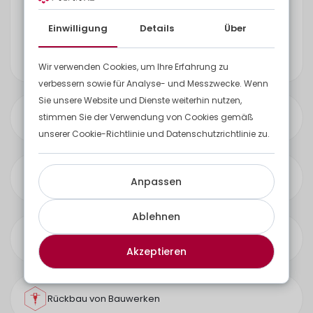
Haben Sie Optionen zur Anpassung des
äußeren Erscheinungsbildes der
Einwilligung
Details
Über
Basisstationen, um sie an das Image meines
Unternehmens anzupassen?
Wir verwenden Cookies, um Ihre Erfahrung zu
verbessern sowie für Analyse- und Messzwecke. Wenn
Sie unsere Website und Dienste weiterhin nutzen,
Lösungen für Abfall
stimmen Sie der Verwendung von Cookies gemäß
unserer Cookie-Richtlinie und Datenschutzrichtlinie zu.
Parks und Gärten
Anpassen
Ablehnen
Zäune und Tore
Akzeptieren
Rückbau von Bauwerken