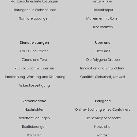
Maßgeschneiderte Lösungen
Kettenkipper
Lösungen für Wohnhäuser
Hakenkipper
Sanitäre Lösungen
Mülleimer mit Rollen
Blockwalzen
Dienstleistungen
Über uns
Parks und Gärten
Über uns
Zäune und Tore
Die Polygone Gruppe
Rückbau von Bauwerken
Innovation und Entwicklung
Handhabung, Wartung und Räumung
Qualität, Sicherheit, Umwelt
Asbestbeseitigung
Verschiedene
Polygone
Nachrichten
Online-Buchung eines Containers
Veröffentlichungen
Die Schnäppchenecke
Realisierungen
Newsletter
Karrieren
Kontakt