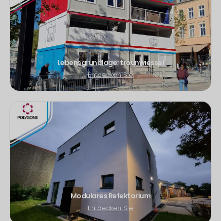
Lebensgrundlage: trounwiessel
Entdecken Sie
Modulares Refektorium
Entdecken Sie