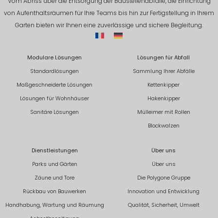
Vom Abriss über die Entsorgung der Baustellenabfälle, die Einrichtung
von Aufenthaltsräumen für Ihre Teams bis hin zur Fertigstellung in Ihrem
Garten bieten wir Ihnen eine zuverlässige und sichere Begleitung.
Modulare Lösungen
Lösungen für Abfall
Standardlösungen
Sammlung Ihrer Abfälle
Maßgeschneiderte Lösungen
Kettenkipper
Lösungen für Wohnhäuser
Hakenkipper
Sanitäre Lösungen
Mülleimer mit Rollen
Blockwalzen
Dienstleistungen
Über uns
Parks und Gärten
Über uns
Zäune und Tore
Die Polygone Gruppe
Rückbau von Bauwerken
Innovation und Entwicklung
Handhabung, Wartung und Räumung
Qualität, Sicherheit, Umwelt