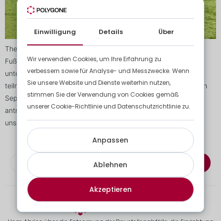
Einwilligung
Details
Über
The Loft Wettbewerb In Polygone hat sich eine interne
Wir verwenden Cookies, um Ihre Erfahrung zu
Fußballmannschaft gebildet, die an einem
verbessern sowie für Analyse- und Messzwecke. Wenn
unternehmensübergreifenden Wettbewerb namens THE LOFT
Sie unsere Website und Dienste weiterhin nutzen,
teilnimmt.In diesem Wettbewerb werden 40 Mannschaften von
stimmen Sie der Verwendung von Cookies gemäß
September 2022 bis Juni 2023 im 5v5-Modus gegeneinander
unserer Cookie-Richtlinie und Datenschutzrichtlinie zu.
antreten.In den ersten Spielen wird die Liga festgelegt, in der
unsere Mannschaft spielen wird (Elite, Liga 1, Liga […]
Anpassen
Abonnieren Sie den Newsletter
Ablehnen
Akzeptieren