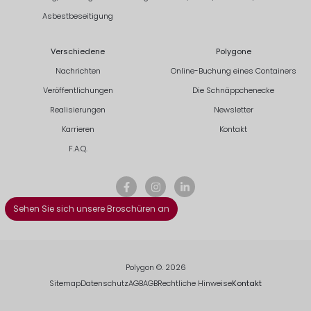
Asbestbeseitigung
Verschiedene
Polygone
Nachrichten
Online-Buchung eines Containers
Veröffentlichungen
Die Schnäppchenecke
Realisierungen
Newsletter
Karrieren
Kontakt
F.A.Q.
Sehen Sie sich unsere Broschüren an
Polygon ©. 2026
Sitemap
Datenschutz
AGB
AGB
Rechtliche Hinweise
Kontakt