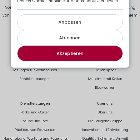
unserer Cookie-Richtlinie und Datenschutzrichtlinie zu.
Vom Abriss über die Entsorgung der Baustellenabfälle, die Einrichtung
von Aufenthaltsräumen für Ihre Teams bis hin zur Fertigstellung in Ihrem
Anpassen
Garten bieten wir Ihnen eine zuverlässige und sichere Begleitung.
Ablehnen
Modulare Lösungen
Lösungen für Abfall
Standardlösungen
Sammlung Ihrer Abfälle
Akzeptieren
Maßgeschneiderte Lösungen
Kettenkipper
Lösungen für Wohnhäuser
Hakenkipper
Sanitäre Lösungen
Mülleimer mit Rollen
Blockwalzen
Dienstleistungen
Über uns
Parks und Gärten
Über uns
Zäune und Tore
Die Polygone Gruppe
Rückbau von Bauwerken
Innovation und Entwicklung
Handhabung, Wartung und Räumung
Qualität, Sicherheit, Umwelt