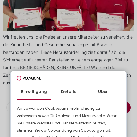
Wir freuten uns, die Preise an unsere Mitarbeiter zu verleihen, die
die Sicherheits- und Gesundheitschallenge mit Bravour
bestanden haben. Diese Herausforderung zielt darauf ab, die
Sicherheit auf unseren Baustellen mit einem ehrgeizigen Ziel zu
fördern: KEINE SCHÄDEN, KEINE UNFÄLLE! Während der
Zeremonie wurden fünf Kollegen aus verschiedenen Abteilungen
ausgezeichnet. Jeder […]
Einwilligung
Details
Über
Abonnieren Sie den Newsletter
Wir verwenden Cookies, um Ihre Erfahrung zu
verbessern sowie für Analyse- und Messzwecke. Wenn
Sie unsere Website und Dienste weiterhin nutzen,
stimmen Sie der Verwendung von Cookies gemäß