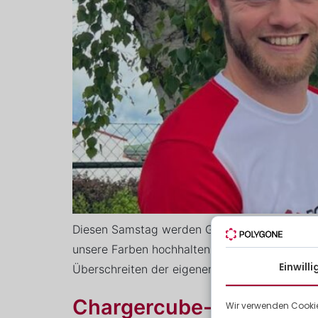
Diesen Samstag werden Guillaume und Nicola
unsere Farben hochhalten, im Sinne dieses un
Einwill
Überschreiten der eigenen Grenzen. Viel Glü
Chargercube-Ladestati
Wir verwenden Cookie