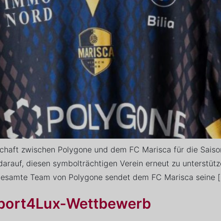
rschaft zwischen Polygone und dem FC Marisca für die Sai
z darauf, diesen symbolträchtigen Verein erneut zu unterst
 gesamte Team von Polygone sendet dem FC Marisca seine 
Sport4Lux-Wettbewerb