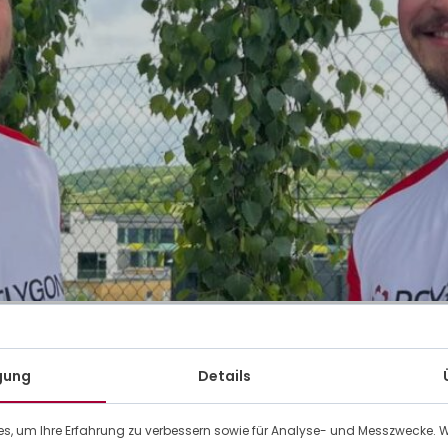
s stolz in den Farben von Polygone beim ING Night Marath
umgänglichen Ereignisses, angetrieben von ihrer Leidensch
igung
Details
ck für dieses schöne menschliche und sportliche Abenteue
on
s, um Ihre Erfahrung zu verbessern sowie für Analyse- und Messzwecke. 