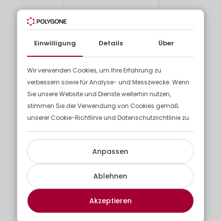
Einwilligung
Details
Über
Based on
80 reviews
Wir verwenden Cookies, um Ihre Erfahrung zu
Modulare Lösungen
Lösungen für Abfall
verbessern sowie für Analyse- und Messzwecke. Wenn
Sie unsere Website und Dienste weiterhin nutzen,
Standardlösungen
Sammlung Ihrer Abfälle
stimmen Sie der Verwendung von Cookies gemäß
Maßgeschneiderte Lösungen
Kettenkipper
unserer Cookie-Richtlinie und Datenschutzrichtlinie zu.
Lösungen für Wohnhäuser
Hakenkipper
Sanitäre Lösungen
Mülleimer mit Rollen
Blockwalzen
Anpassen
Ablehnen
Dienstleistungen
Über uns
Parks und Gärten
Über uns
Akzeptieren
Zäune und Tore
Die Polygone Gruppe
Rückbau von Bauwerken
Innovation und Entwicklung