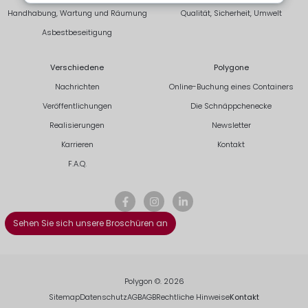
Handhabung, Wartung und Räumung
Qualität, Sicherheit, Umwelt
Asbestbeseitigung
Verschiedene
Polygone
Nachrichten
Online-Buchung eines Containers
Veröffentlichungen
Die Schnäppchenecke
Realisierungen
Newsletter
Karrieren
Kontakt
F.A.Q.
Sehen Sie sich unsere Broschüren an
Polygon ©. 2026
Sitemap
Datenschutz
AGB
AGB
Rechtliche Hinweise
Kontakt