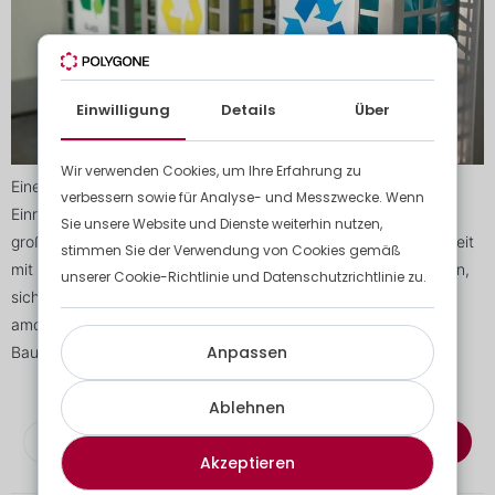
Einwilligung
Details
Über
Wir verwenden Cookies, um Ihre Erfahrung zu
Eine der Innovationen, die Polygone derzeit testet, ist die
verbessern sowie für Analyse- und Messzwecke. Wenn
Einrichtung eines Baukonsolidierungszentrums (CCC) bei zwei
Sie unsere Website und Dienste weiterhin nutzen,
großen Projekten des Bauunternehmens CLE in Zusammenarbeit
stimmen Sie der Verwendung von Cookies gemäß
mit dem LIST. Diese Plattform ermöglicht es dem Unternehmen,
unserer Cookie-Richtlinie und Datenschutzrichtlinie zu.
sich zu diversifizieren und die vorhandenen Ressourcen zu
amortisieren. Aber auch im weiteren Sinne werden die
Anpassen
Bauarbeiter von logistischen Aufgaben befreit. […]
Ablehnen
Abonnieren Sie den Newsletter
Akzeptieren