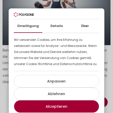
Einwilligung
Details
Über
Wir verwenden Cookies, um Ihre Erfahrung zu
verbessern sowie für Analyse- und Messzwecke. Wenn
Benötigen Sie Arbeitskräfte für den Transport, die Wartung oder
Sie unsere Website und Dienste weiterhin nutzen,
die Räumung? Bei Polygone ist die MED-Abteilung für den
stimmen Sie der Verwendung von Cookies gemäß
Umschlag, die Wartung und die Räumung zuständig. Im Rahmen
unserer Cookie-Richtlinie und Datenschutzrichtlinie zu.
der Fertigstellung eines Gebäudes können wir z.B. die Verteilung
von Fliesen in den verschiedenen Stockwerken eines Gebäudes
Anpassen
übernehmen. Einer unserer großen Vorteile ist, […]
Ablehnen
Abonnieren Sie den Newsletter
Akzeptieren