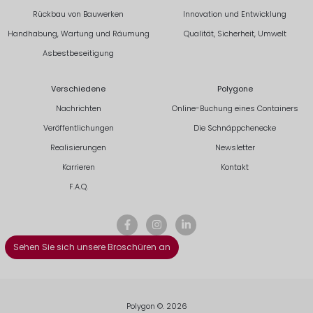
Rückbau von Bauwerken
Innovation und Entwicklung
Handhabung, Wartung und Räumung
Qualität, Sicherheit, Umwelt
Asbestbeseitigung
Verschiedene
Polygone
Nachrichten
Online-Buchung eines Containers
Veröffentlichungen
Die Schnäppchenecke
Realisierungen
Newsletter
Karrieren
Kontakt
F.A.Q.
Sehen Sie sich unsere Broschüren an
Polygon ©. 2026